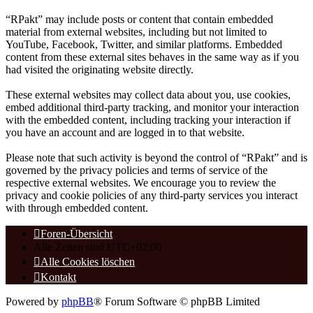
“RPakt” may include posts or content that contain embedded
material from external websites, including but not limited to
YouTube, Facebook, Twitter, and similar platforms. Embedded
content from these external sites behaves in the same way as if you
had visited the originating website directly.
These external websites may collect data about you, use cookies,
embed additional third-party tracking, and monitor your interaction
with the embedded content, including tracking your interaction if
you have an account and are logged in to that website.
Please note that such activity is beyond the control of “RPakt” and is
governed by the privacy policies and terms of service of the
respective external websites. We encourage you to review the
privacy and cookie policies of any third-party services you interact
with through embedded content.
Foren-Übersicht
Alle Zeiten sind
UTC+02:00
Alle Cookies löschen
Kontakt
Powered by
phpBB
® Forum Software © phpBB Limited