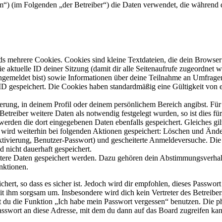
rum“) (im Folgenden „der Betreiber“) die Daten verwendet, die währen
s mehrere Cookies. Cookies sind kleine Textdateien, die dein Browser 
ie aktuelle ID deiner Sitzung (damit dir alle Seitenaufrufe zugeordnet
angemeldet bist) sowie Informationen über deine Teilnahme an Umfragen
ID gespeichert. Die Cookies haben standardmäßig eine Gültigkeit von e
ierung, in deinem Profil oder deinem persönlichem Bereich angibst. Für
reiber weitere Daten als notwendig festgelegt wurden, so ist dies für 
 werden die dort eingegebenen Daten ebenfalls gespeichert. Gleiches gi
e wird weiterhin bei folgenden Aktionen gespeichert: Löschen und Änd
ktivierung, Benutzer-Passwort) und gescheiterte Anmeldeversuche. D
d nicht dauerhaft gespeichert.
eitere Daten gespeichert werden. Dazu gehören dein Abstimmungsverhal
nktionen.
ert, so dass es sicher ist. Jedoch wird dir empfohlen, dieses Passwor
it ihm sorgsam um. Insbesondere wird dich kein Vertreter des Betreibe
nst du die Funktion „Ich habe mein Passwort vergessen“ benutzen. Di
asswort an diese Adresse, mit dem du dann auf das Board zugreifen kan