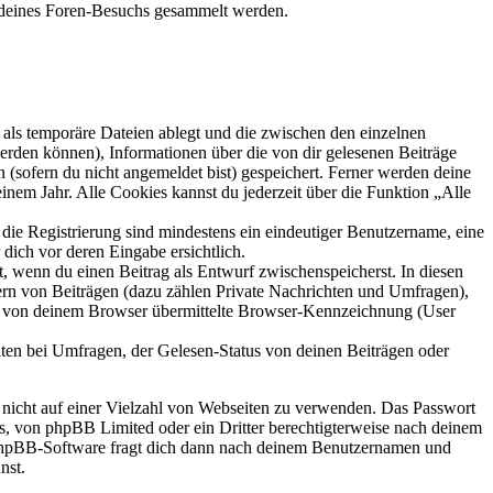
d deines Foren-Besuchs gesammelt werden.
als temporäre Dateien ablegt und die zwischen den einzelnen
 werden können), Informationen über die von dir gelesenen Beiträge
 (sofern du nicht angemeldet bist) gespeichert. Ferner werden deine
inem Jahr. Alle Cookies kannst du jederzeit über die Funktion „Alle
 die Registrierung sind mindestens ein eindeutiger Benutzername, eine
dich vor deren Eingabe ersichtlich.
lt, wenn du einen Beitrag als Entwurf zwischenspeicherst. In diesen
ern von Beiträgen (dazu zählen Private Nachrichten und Umfragen),
ie von deinem Browser übermittelte Browser-Kennzeichnung (User
ten bei Umfragen, der Gelesen-Status von deinen Beiträgen oder
t nicht auf einer Vielzahl von Webseiten zu verwenden. Das Passwort
rs, von phpBB Limited oder ein Dritter berechtigterweise nach deinem
e phpBB-Software fragt dich dann nach deinem Benutzernamen und
nst.