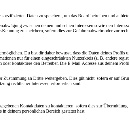
r spezifizierten Daten zu speichern, um das Board betreiben und anbiet
ssenabwägung zwischen deinen und seinen Interessen sowie den Interes
-Kennung zu speichern, sofern dies zur Gefahrenabwehr oder zur recht
möglichen. Du bist dir daher bewusst, dass die Daten deines Profils und
mationen nur für einen eingeschränkten Nutzerkreis (z. B. andere regist
oder kontaktiere den Betreiber. Die E-Mail-Adresse aus deinem Profil 
r Zustimmung an Dritte weitergeben. Dies gilt nicht, sofern er auf Gr
zung rechtlicher Interessen erforderlich sind.
ngegebenen Kontaktdaten zu kontaktieren, sofern dies zur Übermittlung z
s in deinem persönlichen Bereich gestattet hast.