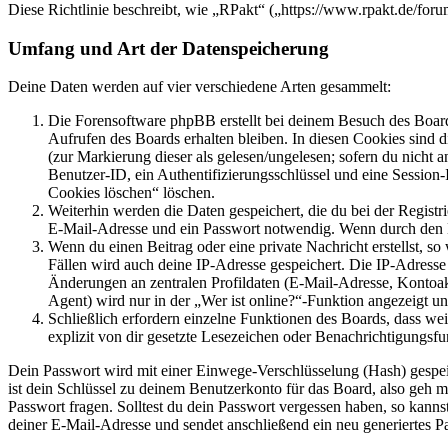
Diese Richtlinie beschreibt, wie „RPakt“ („https://www.rpakt.de/fo
Umfang und Art der Datenspeicherung
Deine Daten werden auf vier verschiedene Arten gesammelt:
Die Forensoftware phpBB erstellt bei deinem Besuch des Board
Aufrufen des Boards erhalten bleiben. In diesen Cookies sind d
(zur Markierung dieser als gelesen/ungelesen; sofern du nicht 
Benutzer-ID, ein Authentifizierungsschlüssel und eine Session-
Cookies löschen“ löschen.
Weiterhin werden die Daten gespeichert, die du bei der Registr
E-Mail-Adresse und ein Passwort notwendig. Wenn durch den Bet
Wenn du einen Beitrag oder eine private Nachricht erstellst, so
Fällen wird auch deine IP-Adresse gespeichert. Die IP-Adress
Änderungen an zentralen Profildaten (E-Mail-Adresse, Kontoa
Agent) wird nur in der „Wer ist online?“-Funktion angezeigt un
Schließlich erfordern einzelne Funktionen des Boards, dass w
explizit von dir gesetzte Lesezeichen oder Benachrichtigungsfu
Dein Passwort wird mit einer Einwege-Verschlüsselung (Hash) gespeich
ist dein Schlüssel zu deinem Benutzerkonto für das Board, also geh m
Passwort fragen. Solltest du dein Passwort vergessen haben, so kan
deiner E-Mail-Adresse und sendet anschließend ein neu generiertes P